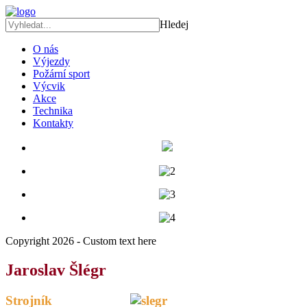
Hledej
O nás
Výjezdy
Požární sport
Výcvik
Akce
Technika
Kontakty
Copyright 2026 - Custom text here
Jaroslav Šlégr
Strojník