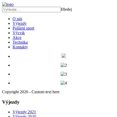
Hledej
O nás
Výjezdy
Požární sport
Výcvik
Akce
Technika
Kontakty
Copyright 2026 - Custom text here
Výjezdy
Výjezdy 2021
Výjezdy 2020